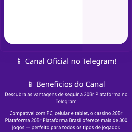
📱 Canal Oficial no Telegram!
📱 Benefícios do Canal
Descubra as vantagens de seguir a 20Br Plataforma no
Telegram
Compatível com PC, celular e tablet, o cassino 20Br
Plataforma 20Br Plataforma Brasil oferece mais de 300
jogos — perfeito para todos os tipos de jogador.