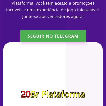
Plataforma, você tem acesso a promoções
incríveis e uma experiência de jogo inigualável.
Junte-se aos vencedores agora!
SEGUIR NO TELEGRAM