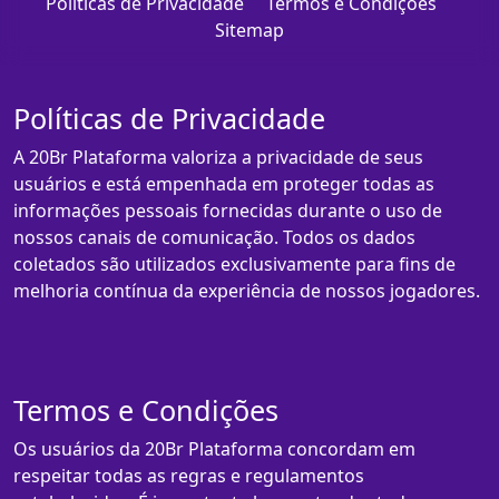
Políticas de Privacidade
Termos e Condições
Sitemap
Políticas de Privacidade
A 20Br Plataforma valoriza a privacidade de seus
usuários e está empenhada em proteger todas as
informações pessoais fornecidas durante o uso de
nossos canais de comunicação. Todos os dados
coletados são utilizados exclusivamente para fins de
melhoria contínua da experiência de nossos jogadores.
Termos e Condições
Os usuários da 20Br Plataforma concordam em
respeitar todas as regras e regulamentos