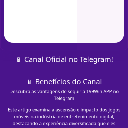
📱 Canal Oficial no Telegram!
📱 Benefícios do Canal
Descubra as vantagens de seguir a 199Win APP no
Telegram
Este artigo examina a ascensão e impacto dos jogos
móveis na indústria de entretenimento digital,
destacando a experiência diversificada que eles