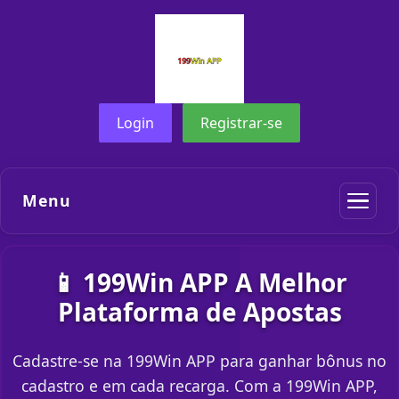
Login
Registrar-se
Menu
📱 199Win APP A Melhor
Plataforma de Apostas
Cadastre-se na 199Win APP para ganhar bônus no
cadastro e em cada recarga. Com a 199Win APP,