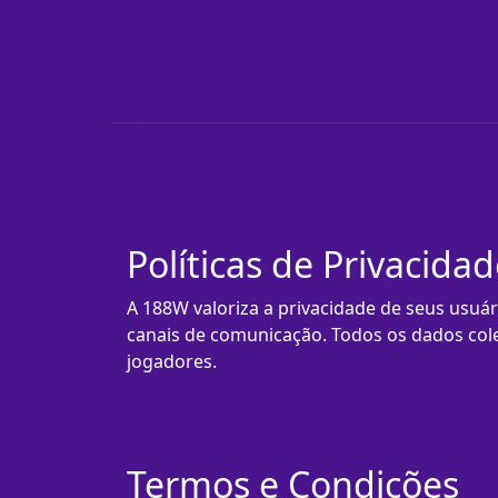
Políticas de Privacida
A 188W valoriza a privacidade de seus usu
canais de comunicação. Todos os dados cole
jogadores.
Termos e Condições