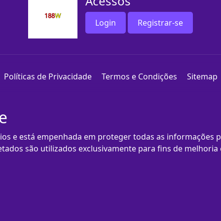
Acessos
Login
Registrar-se
Políticas de Privacidade
Termos e Condições
Sitemap
de
ários e está empenhada em proteger todas as informações p
tados são utilizados exclusivamente para fins de melhoria