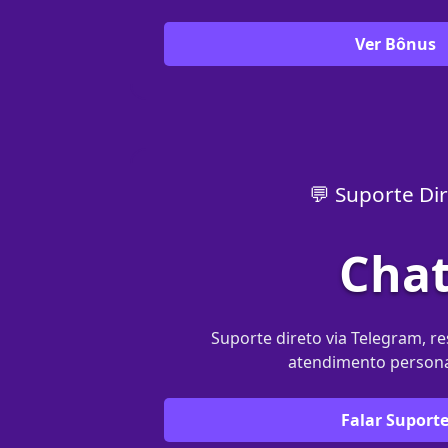
Ver Bônus
💬 Suporte Di
Cha
Suporte direto via Telegram, r
atendimento persona
Falar Suport