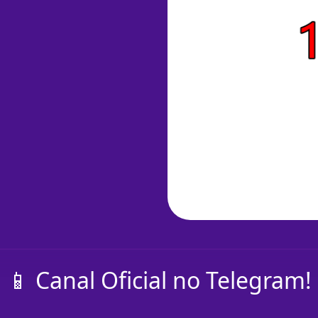
📱 Canal Oficial no Telegram!