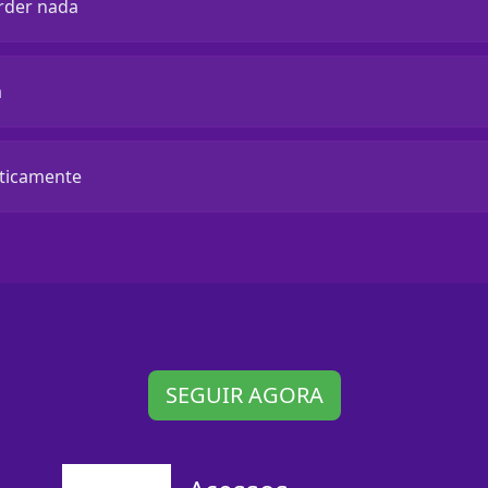
erder nada
a
aticamente
SEGUIR AGORA