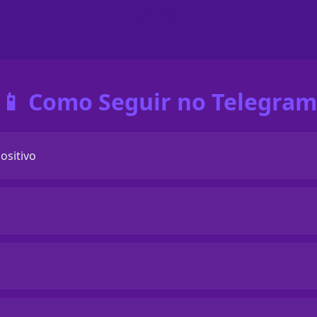
📱 Como Seguir no Telegram
ositivo