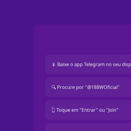
📱 Baixe o app Telegram no seu disp
🔍 Procure por "@188WOficial"
👆 Toque em "Entrar" ou "Join"