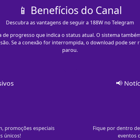
📱 Benefícios do Canal
Descubra as vantagens de seguir a 188W no Telegram
 de progresso que indica o status atual. O sistema também
são. Se a conexão for interrompida, o download pode se
parou.
sivos
📢 Notí
m, promoções especiais
Fique por dentro d
s únicos!
eventos 