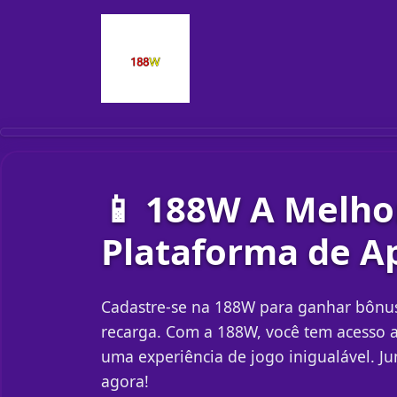
📱 188W A Melho
Plataforma de A
Cadastre-se na 188W para ganhar bônus
recarga. Com a 188W, você tem acesso a
uma experiência de jogo inigualável. J
agora!