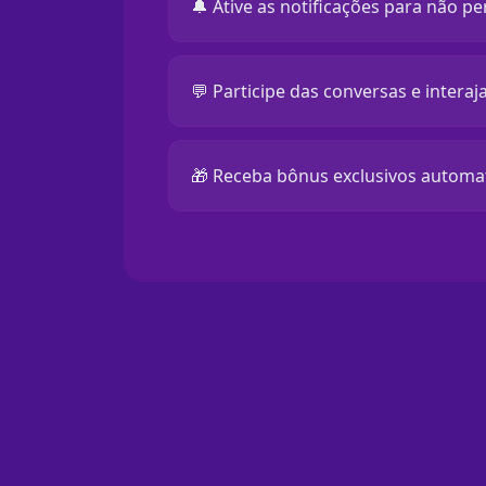
🔔 Ative as notificações para não p
💬 Participe das conversas e interaj
🎁 Receba bônus exclusivos autom