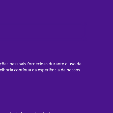
ções pessoais fornecidas durante o uso de
elhoria contínua da experiência de nossos