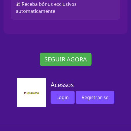
🎁 Receba bônus exclusivos
automaticamente
SEGUIR AGORA
Acessos
Login
Registrar-se