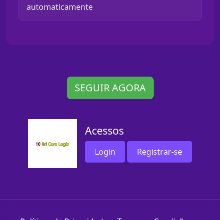
automaticamente
SEGUIR AGORA
Acessos
Login
Registrar-se