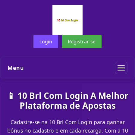
Login
Registrar-se
Menu
📱 10 Brl Com Login A Melhor
Plataforma de Apostas
Cadastre-se na 10 Brl Com Login para ganhar
bônus no cadastro e em cada recarga. Com a 10