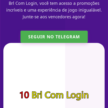
Brl Com Login, você tem acesso a promoções
incríveis e uma experiência de jogo inigualável.
Junte-se aos vencedores agora!
SEGUIR NO TELEGRAM