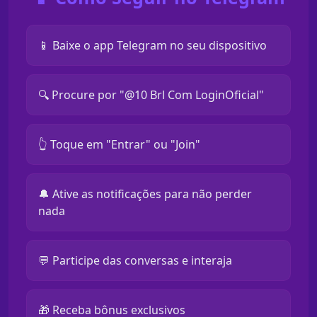
📱 Baixe o app Telegram no seu dispositivo
🔍 Procure por "@10 Brl Com LoginOficial"
👆 Toque em "Entrar" ou "Join"
🔔 Ative as notificações para não perder
nada
💬 Participe das conversas e interaja
🎁 Receba bônus exclusivos