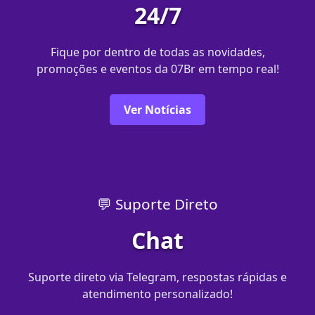
24/7
Fique por dentro de todas as novidades,
promoções e eventos da 07Br em tempo real!
Ver Notícias
💬 Suporte Direto
Chat
Suporte direto via Telegram, respostas rápidas e
atendimento personalizado!