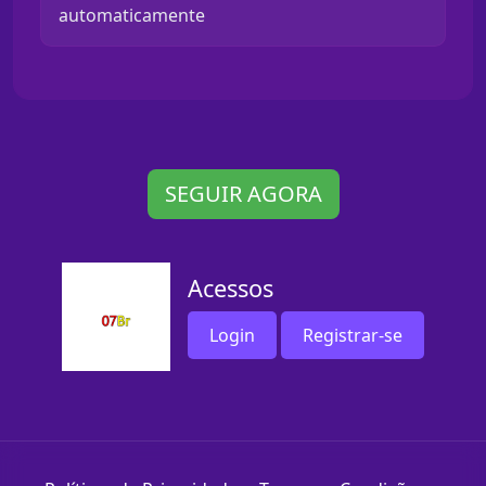
automaticamente
SEGUIR AGORA
Acessos
Login
Registrar-se