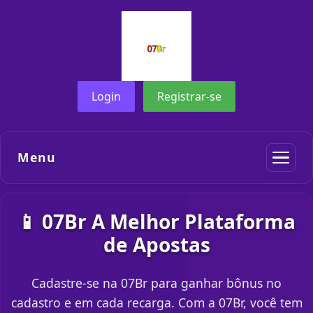
Login
Registrar-se
Menu
📱 07Br A Melhor Plataforma
de Apostas
Cadastre-se na 07Br para ganhar bônus no
cadastro e em cada recarga. Com a 07Br, você tem