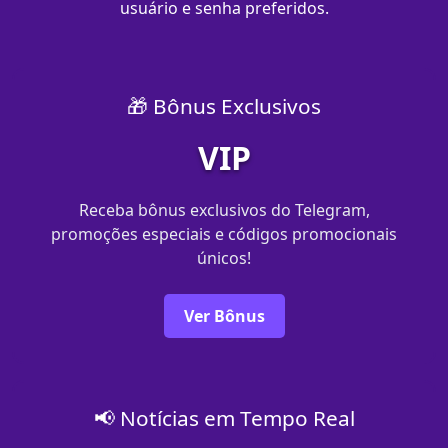
usuário e senha preferidos.
🎁 Bônus Exclusivos
VIP
Receba bônus exclusivos do Telegram,
promoções especiais e códigos promocionais
únicos!
Ver Bônus
📢 Notícias em Tempo Real