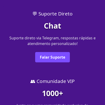
💬 Suporte Direto
Chat
Suporte direto via Telegram, respostas rápidas e
atendimento personalizado!
Falar Suporte
👥 Comunidade VIP
1000+