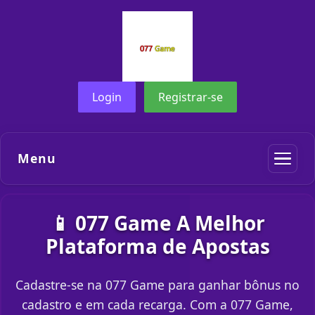
Login
Registrar-se
Menu
📱 077 Game A Melhor
Plataforma de Apostas
Cadastre-se na 077 Game para ganhar bônus no
cadastro e em cada recarga. Com a 077 Game,