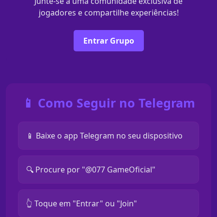
Junte-se a uma comunidade exclusiva de
jogadores e compartilhe experiências!
Entrar Grupo
📱 Como Seguir no Telegram
📱 Baixe o app Telegram no seu dispositivo
🔍 Procure por "@077 GameOficial"
👆 Toque em "Entrar" ou "Join"