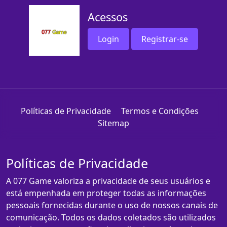
Acessos
Login
Registrar-se
Políticas de Privacidade
Termos e Condições
Sitemap
Políticas de Privacidade
A 077 Game valoriza a privacidade de seus usuários e
está empenhada em proteger todas as informações
pessoais fornecidas durante o uso de nossos canais de
comunicação. Todos os dados coletados são utilizados