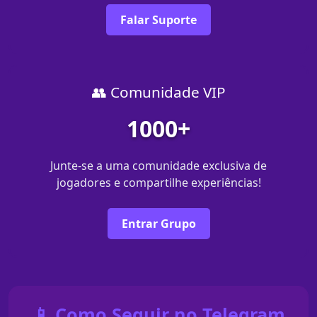
Falar Suporte
👥 Comunidade VIP
1000+
Junte-se a uma comunidade exclusiva de
jogadores e compartilhe experiências!
Entrar Grupo
📱 Como Seguir no Telegram