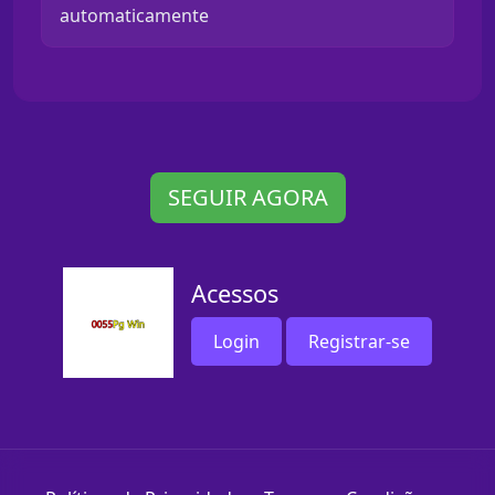
automaticamente
SEGUIR AGORA
Acessos
Login
Registrar-se